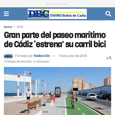
publicidad
home
2018
Gran parte del paseo marítimo
de Cádiz ‘estrena’ su carril bici
Firmado por
Redacción
19 de junio de 2018
A
A
/tiempo de lectura: 4 minutos/