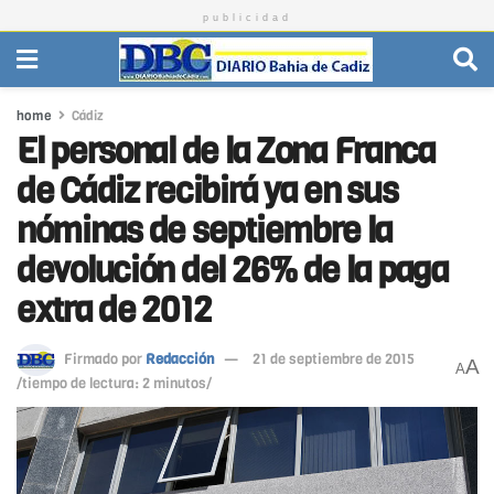
publicidad
home
Cádiz
El personal de la Zona Franca
de Cádiz recibirá ya en sus
nóminas de septiembre la
devolución del 26% de la paga
extra de 2012
Firmado por
Redacción
21 de septiembre de 2015
A
A
/tiempo de lectura: 2 minutos/