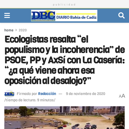
publicidad
home
2020
Ecologistas resalta “el
populismo y la incoherencia” de
PSOE, PP y AxSí con La Casería:
“¿a qué viene ahora esa
oposición al desalojo?”
Firmado por
Redacción
9 de noviembre de 2020
A
A
/tiempo de lectura: 9 minutos/