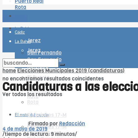
Puerto Real
Rota
Cádiz
WhatsApp
La Bahía
Cádiz
Jerez
La Bahía
Jerez
San Fernando
San Fernando
Chiclana
Chiclana
home
Elecciones Municipales 2019 (candidaturas)
El Puerto
El Puerto
no encontramos resultados coincidentes
Candidaturas a las elecci
Puerto Real
Puerto Real
Ver todos los resultados
Rota
Rota
El resto del mundo
El resto del mundo
Elecciones 17-M
Firmado por
Redacción
BahíaEmpleo
Elecciones 17-M
4 de mayo de 2019
Anuario 2025
/tiempo de lectura: 9 minutos/