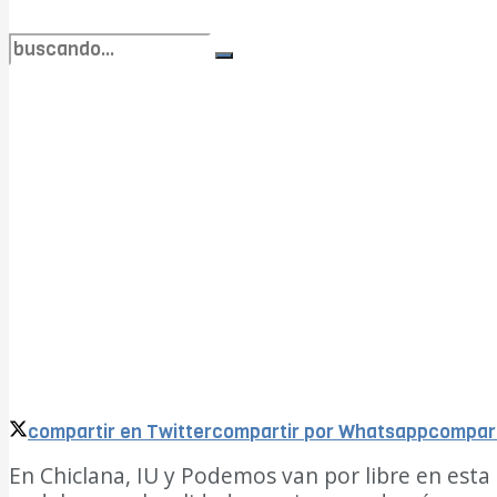
no encontramos resultados coincidentes
Ver todos los resultados
compartir en Twitter
compartir por Whatsapp
compart
En Chiclana, IU y Podemos van por libre en esta 