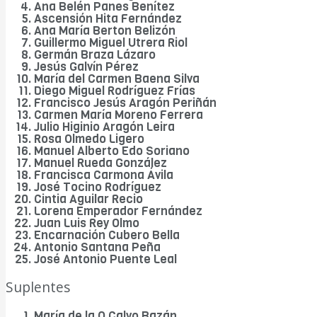
Ana Belén Panes Benítez
Ascensión Hita Fernández
Ana María Berton Belizón
Guillermo Miguel Utrera Riol
Germán Braza Lázaro
Jesús Galvín Pérez
María del Carmen Baena Silva
Diego Miguel Rodríguez Frías
Francisco Jesús Aragón Periñán
Carmen María Moreno Ferrera
Julio Higinio Aragón Leira
Rosa Olmedo Ligero
Manuel Alberto Edo Soriano
Manuel Rueda González
Francisca Carmona Ávila
José Tocino Rodríguez
Cintia Aguilar Recio
Lorena Emperador Fernández
Juan Luis Rey Olmo
Encarnación Cubero Bella
Antonio Santana Peña
José Antonio Puente Leal
Suplentes
María de la O Calvo Bazán