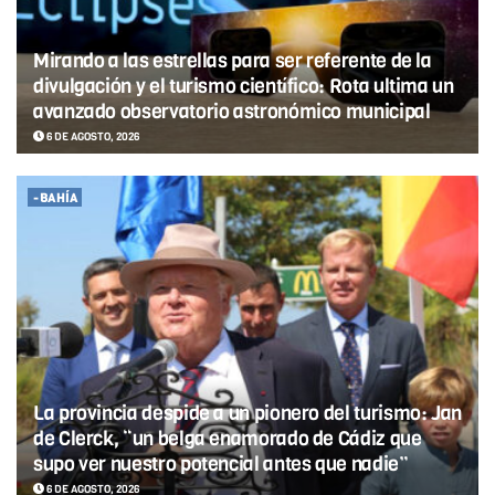
Mirando a las estrellas para ser referente de la
divulgación y el turismo científico: Rota ultima un
avanzado observatorio astronómico municipal
6 DE AGOSTO, 2026
-BAHÍA
La provincia despide a un pionero del turismo: Jan
de Clerck, “un belga enamorado de Cádiz que
supo ver nuestro potencial antes que nadie”
6 DE AGOSTO, 2026