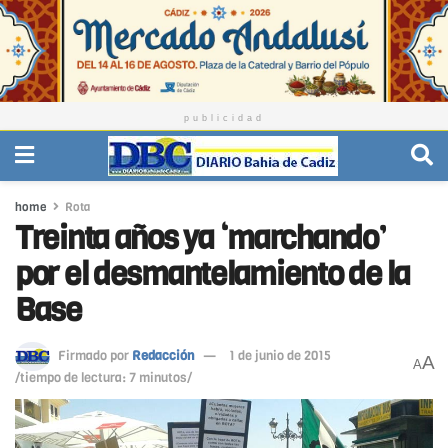
publicidad
home
Rota
Treinta años ya ‘marchando’
por el desmantelamiento de la
Base
Firmado por
Redacción
1 de junio de 2015
A
A
/tiempo de lectura: 7 minutos/