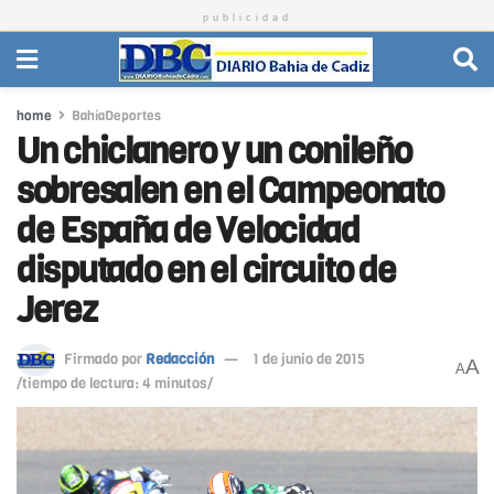
publicidad
home
BahíaDeportes
Un chiclanero y un conileño
sobresalen en el Campeonato
de España de Velocidad
disputado en el circuito de
Jerez
Firmado por
Redacción
1 de junio de 2015
A
A
/tiempo de lectura: 4 minutos/