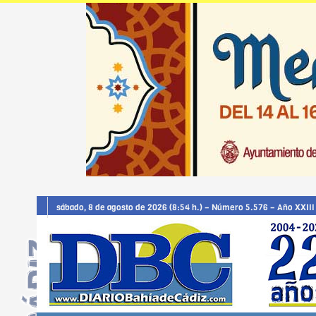
sábado, 8 de agosto de 2026 (8:54 h.) – Número 5.576 – Año XXIII