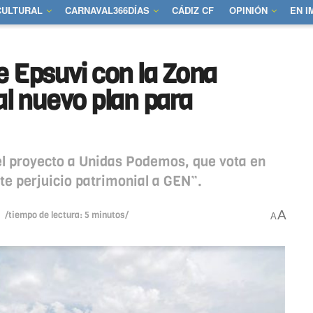
CULTURAL
CARNAVAL366DÍAS
CÁDIZ CF
OPINIÓN
EN 
 Epsuvi con la Zona
 al nuevo plan para
el proyecto a Unidas Podemos, que vota en
nte perjuicio patrimonial a GEN”.
A
/tiempo de lectura: 5 minutos/
A