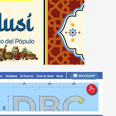
do
Chiclana
El Puerto
Puerto Real
Rota
WHATSAPP