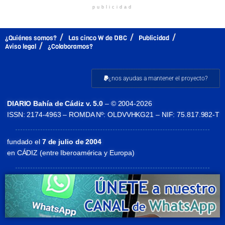
publicidad
¿Quiénes somos?
Las cinco W de DBC
Publicidad
Aviso legal
¿Colaboramos?
¿nos ayudas a mantener el proyecto?
DIARIO Bahía de Cádiz v. 5.0
– © 2004-2026
ISSN: 2174-4963 – ROMDA Nº: OLDVVHKG21 – NIF: 75.817.982-T
fundado el
7 de julio de 2004
en CÁDIZ (entre Iberoamérica y Europa)