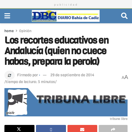
publicidad
home
Opinión
Los recortes educativos en
Andalucía (quien no cuece
habas, prepara la perola)
Firmado por
·
29 de septiembre de 2014
A
A
/tiempo de lectura: 5 minutos/
tribuna libre