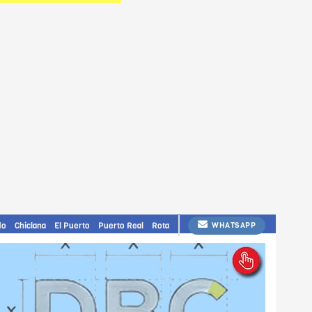
do
Chiclana
El Puerto
Puerto Real
Rota
WHATSAPP