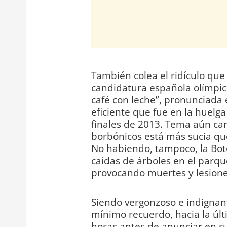
También colea el ridículo que
candidatura española olímpica
café con leche”, pronunciada e
eficiente que fue en la huelg
finales de 2013. Tema aún can
borbónicos está más sucia qu
No habiendo, tampoco, la Bote
caídas de árboles en el parque
provocando muertes y lesione
Siendo vergonzoso e indignant
mínimo recuerdo, hacia la últ
horas antes de anunciar en ru