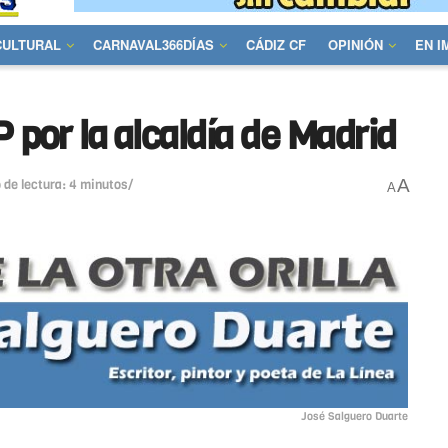
CULTURAL
CARNAVAL366DÍAS
CÁDIZ CF
OPINIÓN
EN 
P por la alcaldía de Madrid
A
 de lectura: 4 minutos/
A
José Salguero Duarte