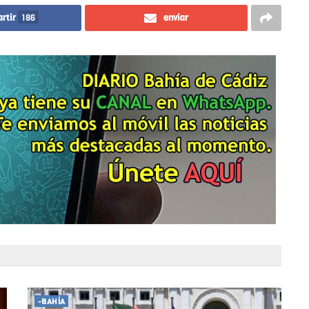
rtir
186
enviar
-BAHÍA