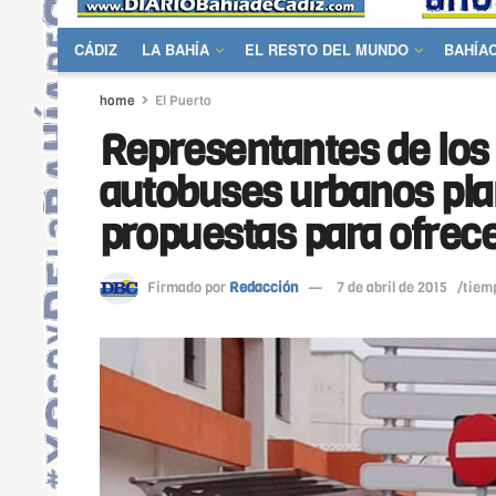
CÁDIZ
LA BAHÍA
EL RESTO DEL MUNDO
BAHÍA
home
El Puerto
Representantes de los 
autobuses urbanos plan
propuestas para ofrece
Firmado por
Redacción
7 de abril de 2015
/tiemp