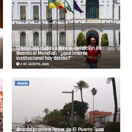
Crecen las dudas sobre la invitación de
Beardo al Mundial: “¿qué interés
institucional hay detrás?”
2 DE AGOSTO, 2026
-BAHÍA
Beardo promete hacer de El Puerto “una