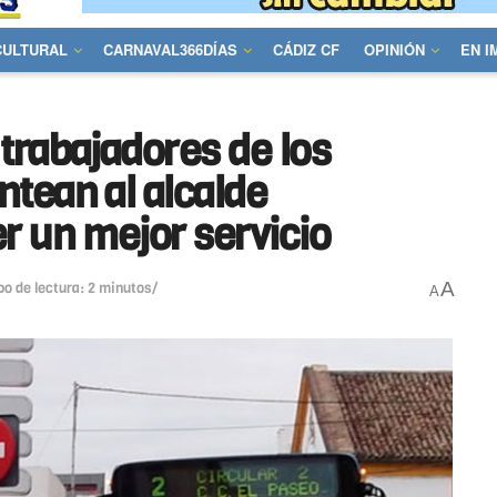
CULTURAL
CARNAVAL366DÍAS
CÁDIZ CF
OPINIÓN
EN 
trabajadores de los
tean al alcalde
r un mejor servicio
A
o de lectura: 2 minutos/
A