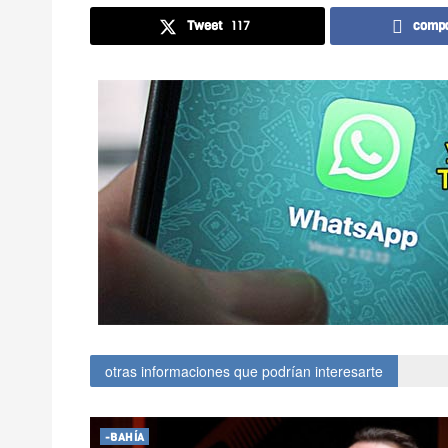
Tweet
117
compa
otras informaciones que podrían interesarte
-BAHÍA