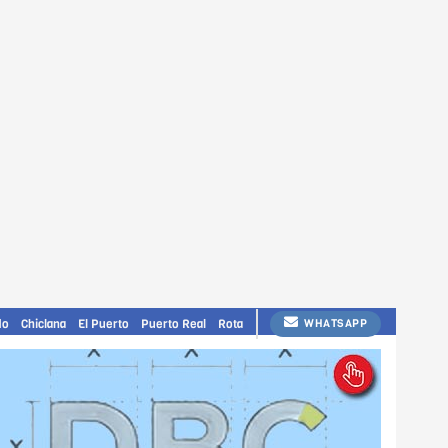
do
Chiclana
El Puerto
Puerto Real
Rota
WHATSAPP