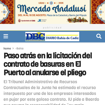
publicidad
home
-Bahía
Paso atrás en la licitación del
contrato de basuras en El
Puerto al anularse el pliego
El Tribunal Administrativo de Recursos
Contractuales de la Junta ha estimado el recurso
interpuesto por una de las empresas interesadas
en pujar por este goloso contrato. IU pide a Beardo