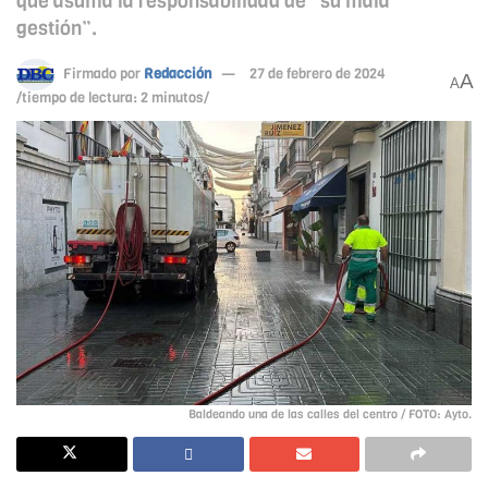
que asuma la responsabilidad de “su mala
gestión”.
Firmado por
Redacción
27 de febrero de 2024
A
A
/tiempo de lectura: 2 minutos/
Baldeando una de las calles del centro / FOTO: Ayto.