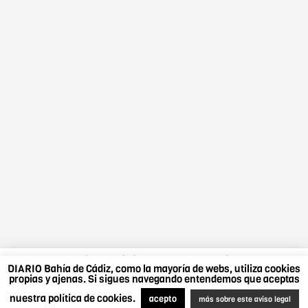
DIARIO Bahía de Cádiz, como la mayoría de webs,
DIARIO Bahía de Cádiz, como la mayoría de webs, utiliza cookies
utiliza cookies propias y ajenas. Si sigues navegando
propias y ajenas. Si sigues navegando entendemos que aceptas
entendemos que aceptas nuestra política de cookies.
nuestra política de cookies.
Más sobre este aviso legal
.
Acepto
acepto
más sobre este aviso legal