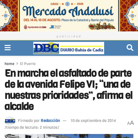
publicidad
home
El Puerto
En marcha el asfaltado de parte
de la avenida Felipe VI; “una de
nuestras prioridades”, afirma el
alcalde
Firmado por
Redacción
10 de septiembre de 2014
A
A
/tiempo de lectura: 2 minutos/