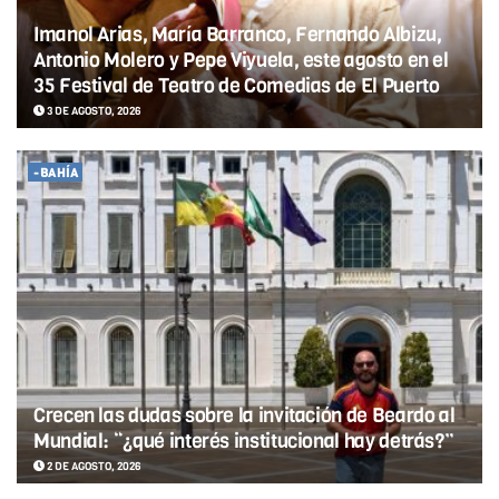
Imanol Arias, María Barranco, Fernando Albizu,
Antonio Molero y Pepe Viyuela, este agosto en el
35 Festival de Teatro de Comedias de El Puerto
3 DE AGOSTO, 2026
-BAHÍA
Crecen las dudas sobre la invitación de Beardo al
Mundial: “¿qué interés institucional hay detrás?”
2 DE AGOSTO, 2026