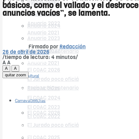
BahíaEmpleo
básicos, como el vallado y el desbroce
Anuario 2024
anuncios vacíos”, se lamenta.
Anuario 2025
Anuario 2023
Anuario 2022
Anuario 2024
Anuario 2021
Anuario 2023
BahíaCultural
Firmado por
Redacción
Anuario 2022
Revista BiCentenario
26 de abril de 2026
/tiempo de lectura: 4 minutos/
Carnaval366Días
A
A
Anuario 2021
A
A
El COAC 2026
BahíaCultural
quitar zoom
El Jurado poco oficiá
Revista BiCentenario
El COAC 2025
El COAC 2024
Carnaval366Días
El COAC 2023
El COAC 2026
El COAC 2022
El Jurado poco oficiá
Cádiz CF
Opinión
El COAC 2025