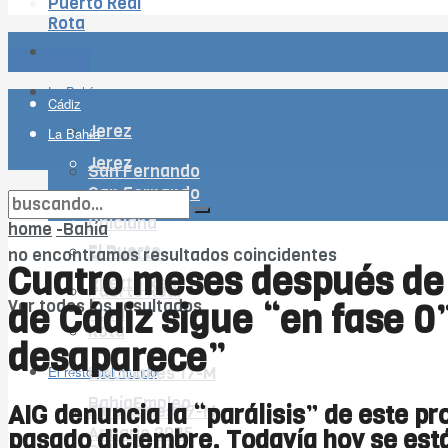
Puerto Real
Rota
Cádiz
WhatsApp
La Bahía
Cádiz
Jerez
La Bahía
Jerez
San Fernando
San Fernando
Chiclana
Chiclana
home
-Bahía
El Puerto
El Puerto
no encontramos resultados coincidentes
Cuatro meses después de l
Puerto Real
Puerto Real
de Cádiz sigue “en fase 0”
Ver todos los resultados
Rota
Rota
desaparece”
El resto del mundo
El resto del mundo
Elecciones 17-M
BahíaEmpleo
AIG denuncia la “parálisis” de este pr
Elecciones 17-M
Anuario 2025
pasado diciembre. Todavía hoy se está