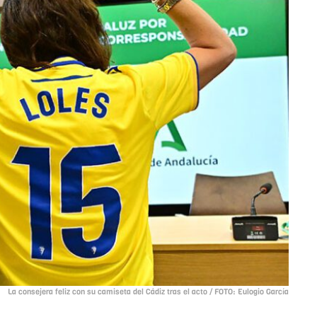
La consejera feliz con su camiseta del Cádiz tras el acto / FOTO: Eulogio García