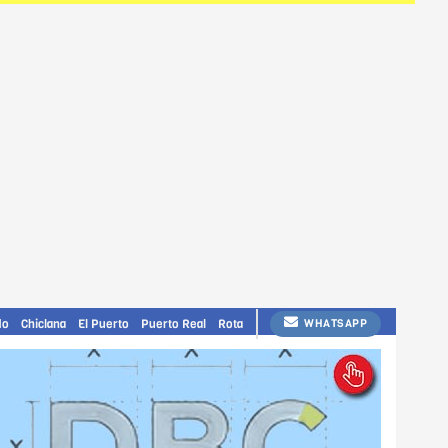
do
Chiclana
El Puerto
Puerto Real
Rota
WHATSAPP