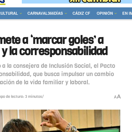
CULTURAL
CARNAVAL366DÍAS
CÁDIZ CF
OPINIÓN
EN 
ete a ‘marcar goles’ a
n y la corresponsabilidad
 a la consejera de Inclusión Social, el Pacto
sponsabilidad, que busca impulsar un cambio
ación de la vida familiar y laboral.
A
po de lectura: 3 minutos/
A