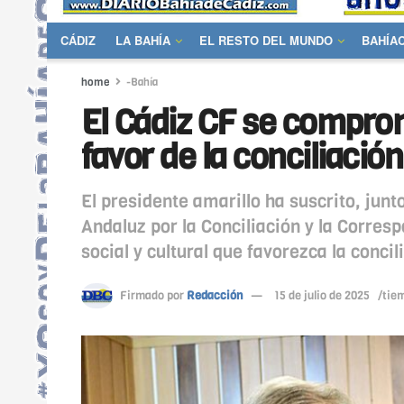
CÁDIZ
LA BAHÍA
EL RESTO DEL MUNDO
BAHÍA
home
-Bahía
El Cádiz CF se comprom
favor de la conciliació
El presidente amarillo ha suscrito, junto
Andaluz por la Conciliación y la Corre
social y cultural que favorezca la concili
Firmado por
Redacción
15 de julio de 2025
/tiem