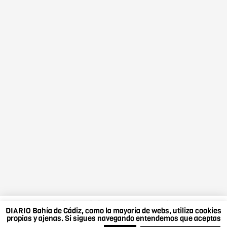
DIARIO Bahía de Cádiz, como la mayoría de webs,
DIARIO Bahía de Cádiz, como la mayoría de webs, utiliza cookies
utiliza cookies propias y ajenas. Si sigues navegando
propias y ajenas. Si sigues navegando entendemos que aceptas
entendemos que aceptas nuestra política de cookies.