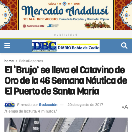
publicidad
home
BahíaDeportes
El ‘Brujo’ se lleva el Catavino de
Oro de la 46 Semana Náutica de
El Puerto de Santa María
Firmado por
Redacción
20 de agosto de 2017
A
A
/tiempo de lectura: 4 minutos/