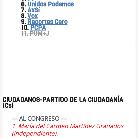
6.
Unidas Podemos
7.
AxSí
8.
Vox
9.
Recortes Cero
10.
PCPA
11.
PUM+J
CIUDADANOS-PARTIDO DE LA CIUDADANÍA
(Cs)
— AL CONGRESO —
1. María del Carmen Martínez Granados
(independiente).