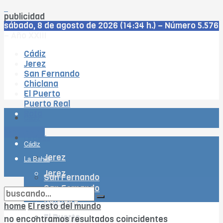
publicidad
sábado, 8 de agosto de 2026 (14:34 h.) – Número 5.576
– Año XXIII
Cádiz
Jerez
San Fernando
Chiclana
El Puerto
Puerto Real
Rota
Cádiz
WhatsApp
La Bahía
Cádiz
Jerez
La Bahía
Jerez
San Fernando
San Fernando
Chiclana
Chiclana
home
El resto del mundo
El Puerto
El Puerto
no encontramos resultados coincidentes