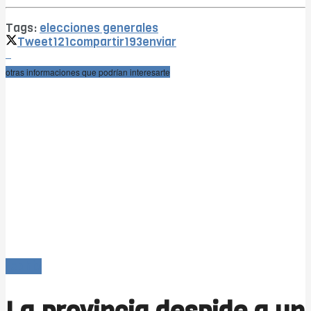
Tags:
elecciones generales
Tweet
121
compartir
193
enviar
otras informaciones que podrían interesarte
-Bahía