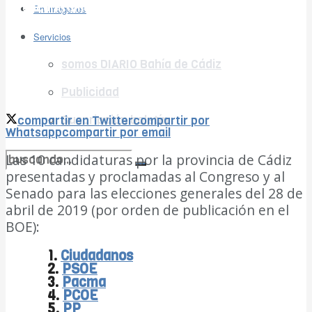
no encontramos resultados coincidentes
En imágenes
Ver todos los resultados
Servicios
somos DIARIO Bahía de Cádiz
Publicidad
Suscripción boletín
compartir en Twitter
compartir por
Whatsapp
compartir por email
Las 10 candidaturas por la provincia de Cádiz
presentadas y proclamadas al Congreso y al
no encontramos resultados coincidentes
Senado para las elecciones generales del 28 de
abril de 2019 (por orden de publicación en el
Ver todos los resultados
BOE):
1.
Ciudadanos
2.
PSOE
3.
Pacma
4.
PCOE
5.
PP