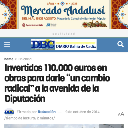
publicidad
home
Chiclana
Invertidos 110.000 euros en
obras para darle “un cambio
radical” a la avenida de la
Diputación
Firmado por
Redacción
9 de octubre de 2014
A
A
/tiempo de lectura: 2 minutos/