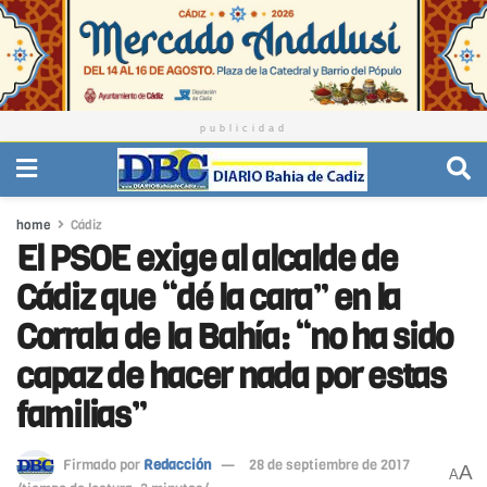
publicidad
home
Cádiz
El PSOE exige al alcalde de
Cádiz que “dé la cara” en la
Corrala de la Bahía: “no ha sido
capaz de hacer nada por estas
familias”
Firmado por
Redacción
28 de septiembre de 2017
A
A