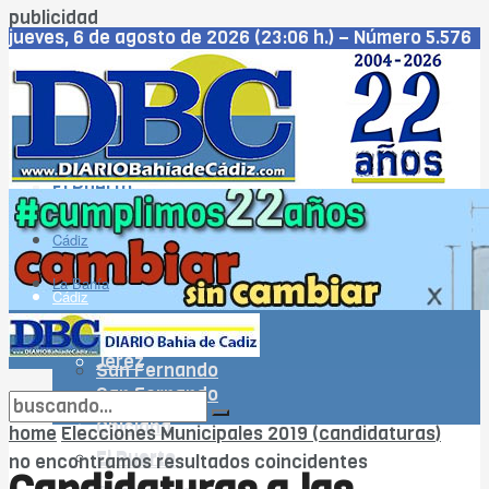
publicidad
jueves, 6 de agosto de 2026 (23:06 h.) – Número 5.576
– Año XXIII
Cádiz
Jerez
San Fernando
Chiclana
El Puerto
Puerto Real
Rota
Cádiz
WhatsApp
La Bahía
Cádiz
Jerez
La Bahía
Jerez
San Fernando
San Fernando
Chiclana
Chiclana
home
Elecciones Municipales 2019 (candidaturas)
El Puerto
El Puerto
no encontramos resultados coincidentes