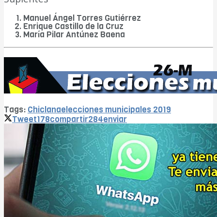
Manuel Ángel Torres Gutiérrez
Enrique Castillo de la Cruz
María Pilar Antúnez Baena
Tags:
Chiclana
elecciones municipales 2019
Tweet
178
compartir
284
enviar