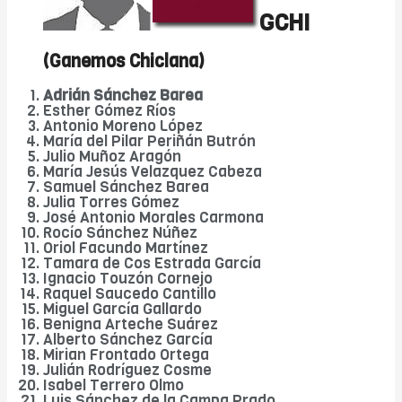
GCHI
(Ganemos Chiclana)
Adrián Sánchez Barea
Esther Gómez Ríos
Antonio Moreno López
María del Pilar Periñán Butrón
Julio Muñoz Aragón
María Jesús Velazquez Cabeza
Samuel Sánchez Barea
Julia Torres Gómez
José Antonio Morales Carmona
Rocío Sánchez Núñez
Oriol Facundo Martínez
Tamara de Cos Estrada García
Ignacio Touzón Cornejo
Raquel Saucedo Cantillo
Miguel García Gallardo
Benigna Arteche Suárez
Alberto Sánchez García
Mirian Frontado Ortega
Julián Rodríguez Cosme
Isabel Terrero Olmo
Luis Sánchez de la Campa Prado