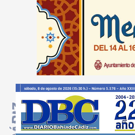
sábado, 8 de agosto de 2026 (15:30 h.) – Número 5.576 – Año XXII