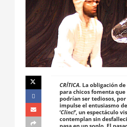
CRÍTICA.
La obligación de
para chicos fomenta que 
podrían ser tediosos, por
impulse el entusiasmo de 
‘
Clinc!’
, un espectáculo v
contemplan sin desfalleci
pasa en un soplo. El pasa