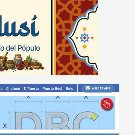
do
Chiclana
El Puerto
Puerto Real
Rota
WHATSAPP