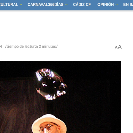
CULTURAL
CARNAVAL366DÍAS
CÁDIZ CF
OPINIÓN
EN 
A
14
/tiempo de lectura: 2 minutos/
A