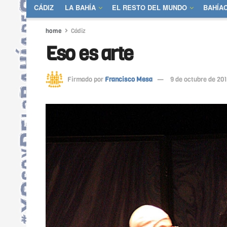
CÁDIZ
LA BAHÍA
EL RESTO DEL MUNDO
BAHÍA
home
Cádiz
Eso es arte
Firmado por
Francisco Mesa
9 de octubre de 20