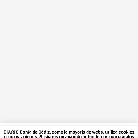
DIARIO Bahía de Cádiz, como la mayoría de webs,
DIARIO Bahía de Cádiz, como la mayoría de webs, utiliza cookies
utiliza cookies propias y ajenas. Si sigues navegando
propias y ajenas. Si sigues navegando entendemos que aceptas