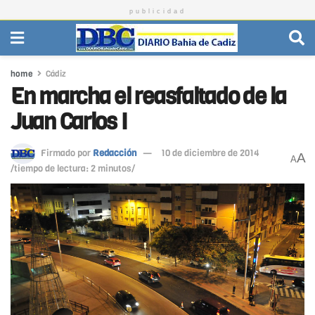
publicidad
home
Cádiz
En marcha el reasfaltado de la
Juan Carlos I
Firmado por
Redacción
10 de diciembre de 2014
A
A
/tiempo de lectura: 2 minutos/