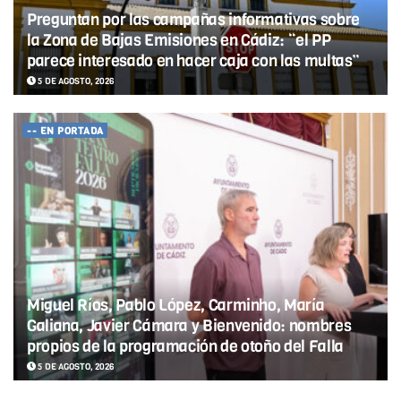
Preguntan por las campañas informativas sobre
la Zona de Bajas Emisiones en Cádiz: “el PP
parece interesado en hacer caja con las multas”
5 DE AGOSTO, 2026
-- EN PORTADA
Miguel Ríos, Pablo López, Carminho, María
Galiana, Javier Cámara y Bienvenido: nombres
propios de la programación de otoño del Falla
5 DE AGOSTO, 2026