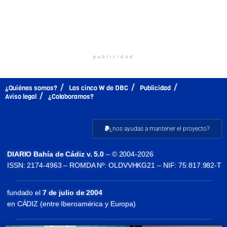
publicidad
¿Quiénes somos?
Las cinco W de DBC
Publicidad
Aviso legal
¿Colaboramos?
¿nos ayudas a mantener el proyecto?
DIARIO Bahía de Cádiz v. 5.0
– © 2004-2026
ISSN: 2174-4963 – ROMDA Nº: OLDVVHKG21 – NIF: 75.817.982-T
fundado el
7 de julio de 2004
en CÁDIZ (entre Iberoamérica y Europa)