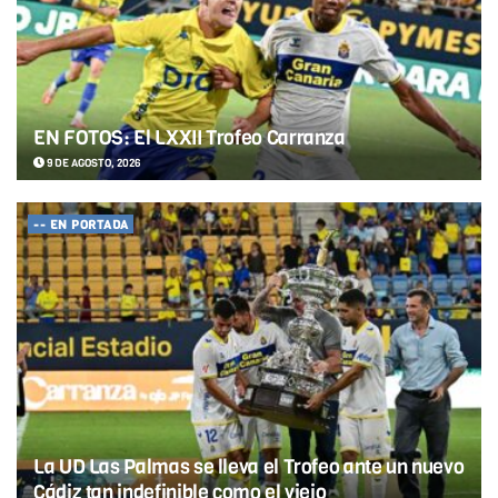
EN FOTOS: El LXXII Trofeo Carranza
9 DE AGOSTO, 2026
-- EN PORTADA
La UD Las Palmas se lleva el Trofeo ante un nuevo
Cádiz tan indefinible como el viejo