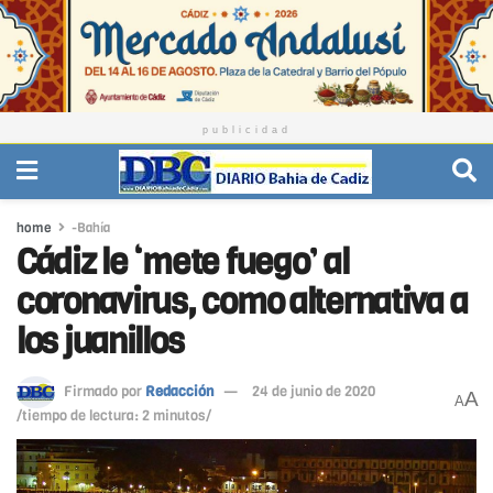
publicidad
home
-Bahía
Cádiz le ‘mete fuego’ al
coronavirus, como alternativa a
los juanillos
Firmado por
Redacción
24 de junio de 2020
A
A
/tiempo de lectura: 2 minutos/