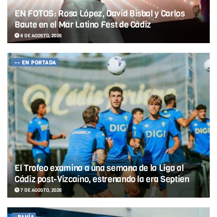
EN FOTOS: Rosa López, David Bisbal y Carlos
Baute en el Mar Latino Fest de Cádiz
8 DE AGOSTO, 2026
-- EN PORTADA
El Trofeo examina a una semana de la Liga al
Cádiz post-Vizcaíno, estrenando la era Septien
7 DE AGOSTO, 2026