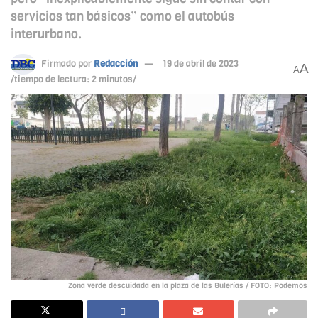
servicios tan básicos” como el autobús
interurbano.
Firmado por
Redacción
19 de abril de 2023
A
A
/tiempo de lectura: 2 minutos/
Zona verde descuidada en la plaza de las Bulerías / FOTO: Podemos