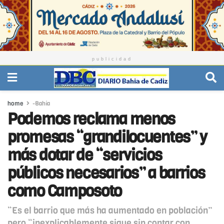
publicidad
home
-Bahía
Podemos reclama menos
promesas “grandilocuentes” y
más dotar de “servicios
públicos necesarios” a barrios
como Camposoto
“Es el barrio que más ha aumentado en población”
pero “inexplicablemente sigue sin contar con