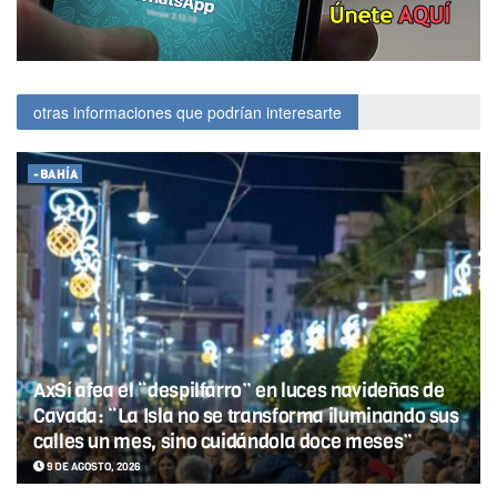
otras informaciones que podrían interesarte
-BAHÍA
AxSí afea el “despilfarro” en luces navideñas de
Cavada: “La Isla no se transforma iluminando sus
calles un mes, sino cuidándola doce meses”
9 DE AGOSTO, 2026