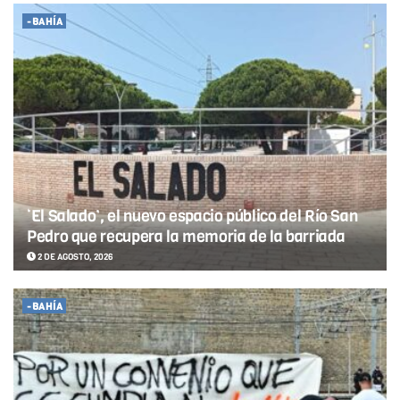
-BAHÍA
‘El Salado’, el nuevo espacio público del Río San
Pedro que recupera la memoria de la barriada
2 DE AGOSTO, 2026
-BAHÍA