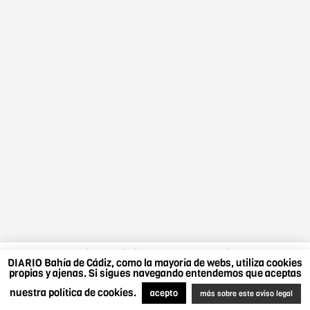
DIARIO Bahía de Cádiz, como la mayoría de webs,
DIARIO Bahía de Cádiz, como la mayoría de webs, utiliza cookies
utiliza cookies propias y ajenas. Si sigues navegando
propias y ajenas. Si sigues navegando entendemos que aceptas
entendemos que aceptas nuestra política de cookies.
nuestra política de cookies.
Más sobre este aviso legal
.
Acepto
acepto
más sobre este aviso legal