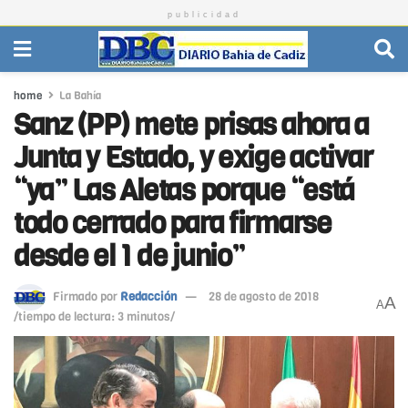
publicidad
home
La Bahía
Sanz (PP) mete prisas ahora a
Junta y Estado, y exige activar
“ya” Las Aletas porque “está
todo cerrado para firmarse
desde el 1 de junio”
Firmado por
Redacción
28 de agosto de 2018
A
A
/tiempo de lectura: 3 minutos/