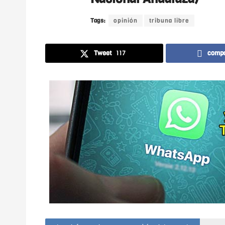
Tags:
opinión
tribuna libre
Tweet
117
compa