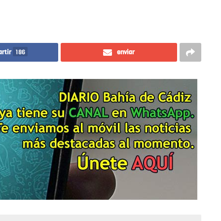
rtir
186
enviar