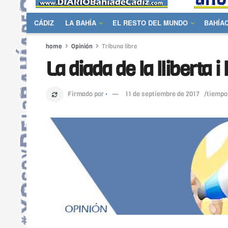
CÁDIZ
LA BAHÍA
EL RESTO DEL MUNDO
BAHÍA
home
Opinión
Tribuna libre
La diada de la lliberta 
Firmado por
·
11 de septiembre de 2017
/tiempo 