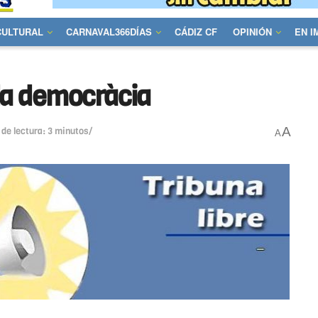
CULTURAL
CARNAVAL366DÍAS
CÁDIZ CF
OPINIÓN
EN 
i la democràcia
A
de lectura: 3 minutos/
A