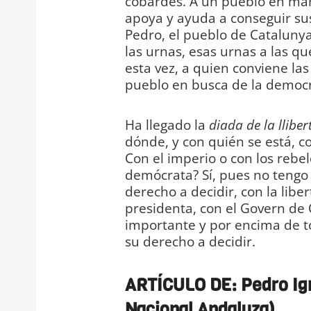
cobardes. A un pueblo en marc
apoya y ayuda a conseguir sus 
Pedro, el pueblo de Cataluny
las urnas, esas urnas a las q
esta vez, a quien conviene las
pueblo en busca de la democr
Ha llegado la
diada de la llibe
dónde, y con quién se está, co
Con el imperio o con los rebe
demócrata? Sí, pues no tengo 
derecho a decidir, con la libe
presidenta, con el Govern de 
importante y por encima de t
su derecho a decidir.
DIARIO 
ARTÍCULO DE: Pedro Ig
Nacional Andaluza)