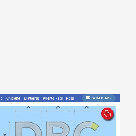
do
Chiclana
El Puerto
Puerto Real
Rota
WHATSAPP