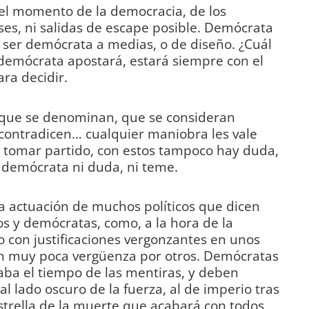
 el momento de la democracia, de los
es, ni salidas de escape posible. Demócrata
e ser demócrata a medias, o de diseño. ¿Cuál
un demócrata apostará, estará siempre con el
ra decidir.
que se denominan, que se consideran
contradicen… cualquier maniobra les vale
no tomar partido, con estos tampoco hay duda,
demócrata ni duda, ni teme.
tica actuación de muchos políticos que dicen
os y demócratas, como, a la hora de la
 con justificaciones vergonzantes en unos
con muy poca vergüenza por otros. Demócratas
caba el tiempo de las mentiras, y deben
al lado oscuro de la fuerza, al de imperio tras
strella de la muerte que acabará con todos