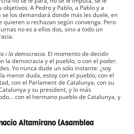
ha no se le para, no se le imputa, se le
objetivos. A Pedro y Pablo, a Pablo y a
a se los demandará donde más les duele, en
ue quieren o rechazan según convenga. Pero
 urnas no es a ellos dos, sino a todo un
acia.
rta i la democracia
. El momento de decidir
n la democracia y el pueblo, o con el poder.
ldes. Yo nunca dude un sólo instante: ¿soy
la menor duda, estoy con el pueblo, con el
rtad, con el Parlament de Catalunya, con su
Catalunya y su president, y lo más
odo… con el hermano pueblo de Catalunya, y
Bahía de Cádiz
nacio Altamirano (Asamblea