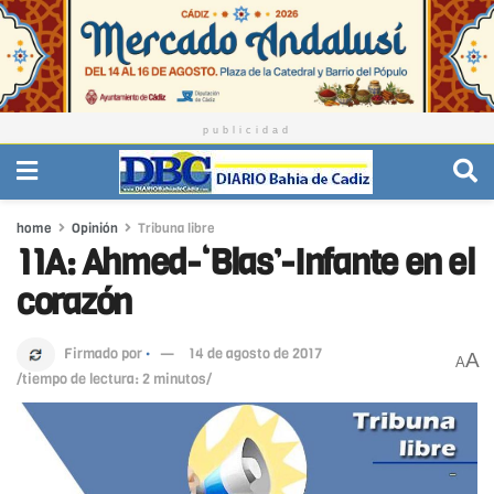
publicidad
home
Opinión
Tribuna libre
11A: Ahmed-‘Blas’-Infante en el
corazón
Firmado por
·
14 de agosto de 2017
A
A
/tiempo de lectura: 2 minutos/