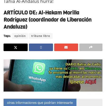
Tahia Al-Andalus hurra!
DIARIO Bahía de Cádiz
ARTÍCULO DE: Al-Hakam Morilla
Rodríguez (coordinador de Liberación
Andaluza)
Tags:
opinión
tribuna libre
otras informaciones que podrían interesarte