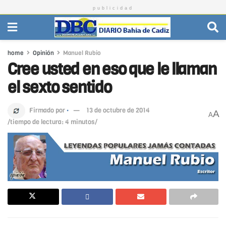
publicidad
home
Opinión
Manuel Rubio
Cree usted en eso que le llaman
el sexto sentido
Firmado por
·
13 de octubre de 2014
A
A
/tiempo de lectura: 4 minutos/