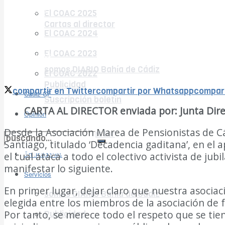
Opinión
El COAC 2025
Cartas al director
El COAC 2024
En imágenes
El COAC 2023
Servicios
somos DIARIO Bahía de Cádiz
El COAC 2022
Publicidad
compartir en Twitter
compartir por Whatsapp
compart
Cádiz CF
Suscripción boletín
CARTA AL DIRECTOR enviada por: Junta Direc
Opinión
Desde la Asociación Marea de Pensionistas de Cád
Cartas al director
Santiago, titulado ‘Decadencia gaditana’, en el 
no encontramos resultados coincidentes
En imágenes
el cual ataca a todo el colectivo activista de 
manifestar lo siguiente.
Ver todos los resultados
Servicios
En primer lugar, dejar claro que nuestra asoci
somos DIARIO Bahía de Cádiz
elegida entre los miembros de la asociación de 
Por tanto, se merece todo el respeto que se tie
Publicidad