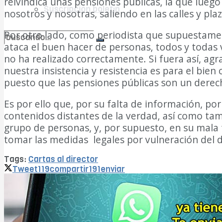
reivindica unas pensiones públicas, la que luego
Suscripción boletín
nosotros y nosotras, saliendo en las calles y pla
Por otro lado, como periodista que supuestamen
ataca el buen hacer de personas, todos y todas v
no encontramos resultados coincidentes
no ha realizado correctamente. Si fuera así, ag
nuestra insistencia y resistencia es para el bie
Ver todos los resultados
puesto que las pensiones públicas son un derech
Es por ello que, por su falta de información, por
contenidos distantes de la verdad, así como tamb
grupo de personas, y, por supuesto, en su mala fe
tomar las medidas legales por vulneración del 
Tags:
Cartas al director
Tweet
119
compartir
191
enviar