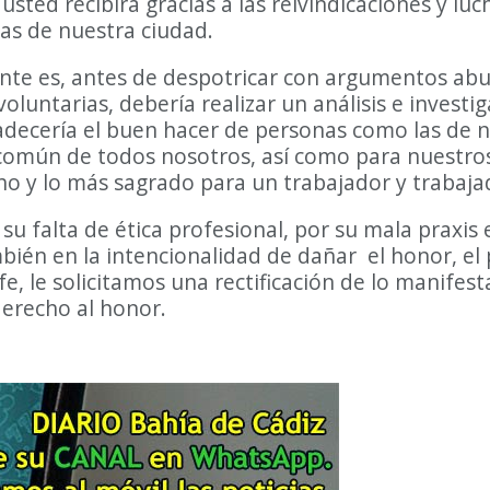
 usted recibirá gracias a las reivindicaciones y 
zas de nuestra ciudad.
te es, antes de despotricar con argumentos abur
oluntarias, debería realizar un análisis e invest
radecería el buen hacer de personas como las de 
n común de todos nosotros, así como para nuestros 
o y lo más sagrado para un trabajador y trabajad
 su falta de ética profesional, por su mala praxis
ién en la intencionalidad de dañar el honor, el p
, le solicitamos una rectificación de lo manifesta
derecho al honor.
DIARIO Bahía de Cádiz