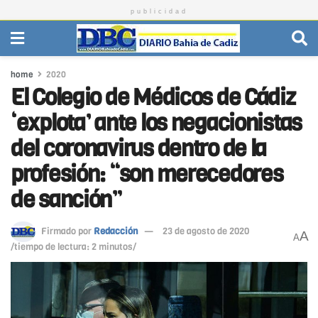
publicidad
home
2020
El Colegio de Médicos de Cádiz
‘explota’ ante los negacionistas
del coronavirus dentro de la
profesión: “son merecedores
de sanción”
Firmado por
Redacción
23 de agosto de 2020
A
A
/tiempo de lectura: 2 minutos/