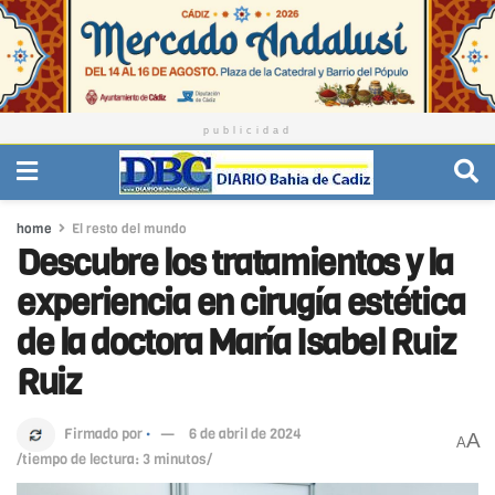
publicidad
home
El resto del mundo
Descubre los tratamientos y la
experiencia en cirugía estética
de la doctora María Isabel Ruiz
Ruiz
Firmado por
·
6 de abril de 2024
A
A
/tiempo de lectura: 3 minutos/