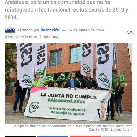
Andalucía es la única comunidad que no ha
reintegrado a los funcionarios las extras de 2013 y
2014.
Firmado por
Redacción
4 de marzo de 2024
A
A
/tiempo de lectura: 2 minutos/
Delegados sindicales concentrados ante la delegación del Gobierno andaluz en
Cádiz / FOTO: Eulogio García