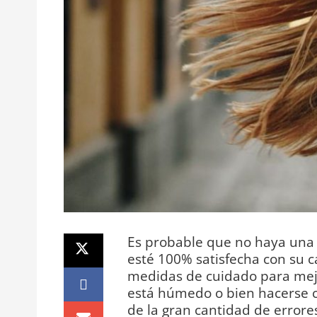
Es probable que no haya una
esté 100% satisfecha con su c
medidas de cuidado para mejo
está húmedo o bien hacerse c
de la gran cantidad de error