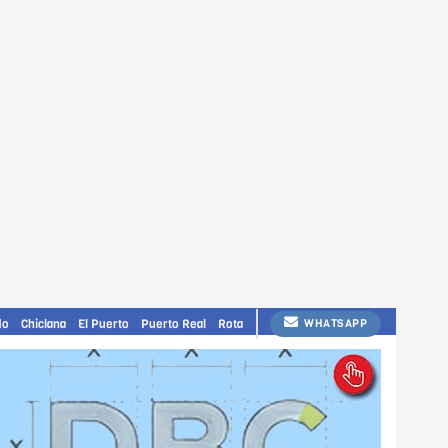
do
Chiclana
El Puerto
Puerto Real
Rota
WHATSAPP