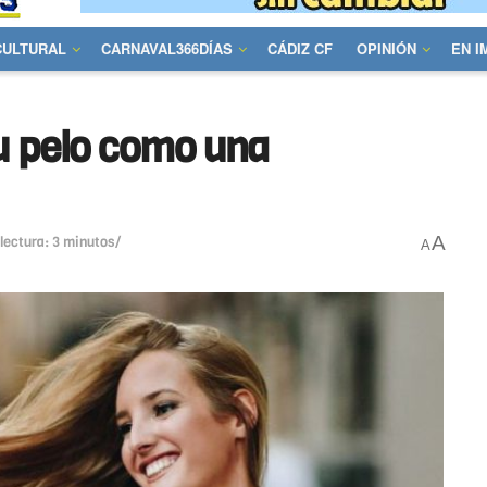
CULTURAL
CARNAVAL366DÍAS
CÁDIZ CF
OPINIÓN
EN 
tu pelo como una
A
lectura: 3 minutos/
A