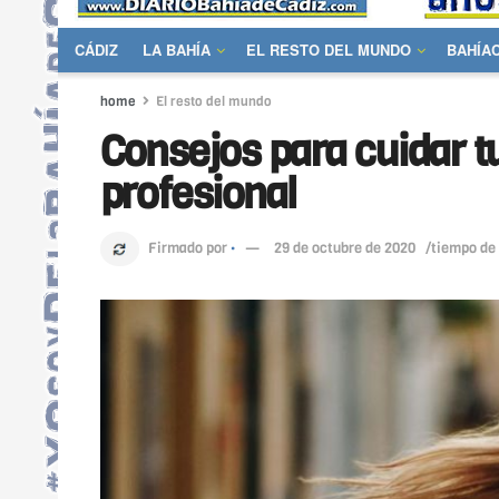
CÁDIZ
LA BAHÍA
EL RESTO DEL MUNDO
BAHÍA
home
El resto del mundo
Consejos para cuidar 
profesional
Firmado por
·
29 de octubre de 2020
/tiempo de 