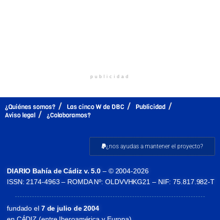
publicidad
¿Quiénes somos?
Las cinco W de DBC
Publicidad
Aviso legal
¿Colaboramos?
¿nos ayudas a mantener el proyecto?
DIARIO Bahía de Cádiz v. 5.0
– © 2004-2026
ISSN: 2174-4963 – ROMDA Nº: OLDVVHKG21 – NIF: 75.817.982-T
fundado el
7 de julio de 2004
en CÁDIZ (entre Iberoamérica y Europa)