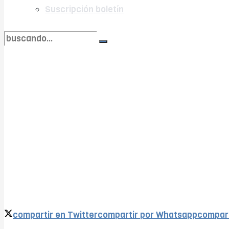
Suscripción boletín
no encontramos resultados coincidentes
Ver todos los resultados
compartir en Twitter
compartir por Whatsapp
compart