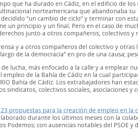
empo que ha durado en Cádiz, en el edificio de los
ultinacional norteamericana que abandonaba su f
 decidido “un cambio de ciclo” y terminar con esta
ene un principio y un final. Pero en el caso de mu
erechos junto a otros compañeros, colectivos y 
ensa y a otros compañeros del colectivo y otras l
 largo de la democracia” en pro de una causa; pese
lo de lucha, más enfocado a la calle y a emplear n
l empleo de la Bahía de Cádiz en la cual partici
ARIO Bahía de Cádiz. Los extrabajadores han est
 sindicatos, colectivos sociales, asociaciones y
3 propuestas para la creación de empleo en la c
 elaborado durante los últimos meses con la colab
nidos Podemos; con ausencias notables del PSOE y