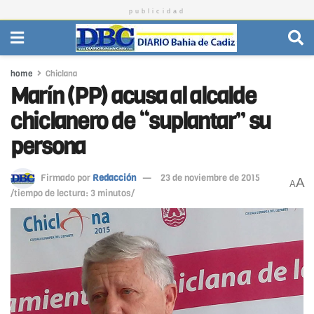
publicidad
home
Chiclana
Marín (PP) acusa al alcalde
chiclanero de “suplantar” su
persona
Firmado por
Redacción
23 de noviembre de 2015
A
A
/tiempo de lectura: 3 minutos/