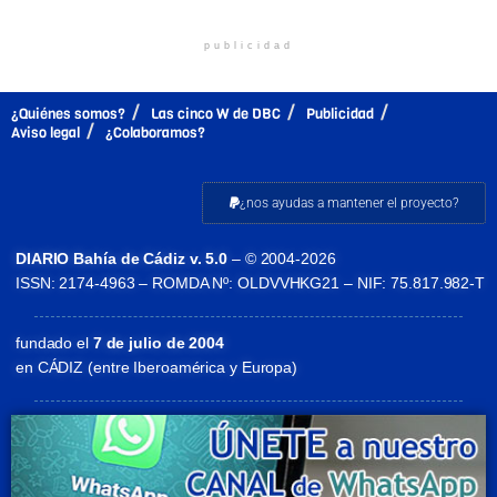
publicidad
¿Quiénes somos?
Las cinco W de DBC
Publicidad
Aviso legal
¿Colaboramos?
¿nos ayudas a mantener el proyecto?
DIARIO Bahía de Cádiz v. 5.0
– © 2004-2026
ISSN: 2174-4963 – ROMDA Nº: OLDVVHKG21 – NIF: 75.817.982-T
fundado el
7 de julio de 2004
en CÁDIZ (entre Iberoamérica y Europa)