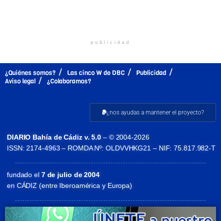
publicidad
¿Quiénes somos?
Las cinco W de DBC
Publicidad
Aviso legal
¿Colaboramos?
¿nos ayudas a mantener el proyecto?
DIARIO Bahía de Cádiz v. 5.0
– © 2004-2026
ISSN: 2174-4963 – ROMDA Nº: OLDVVHKG21 – NIF: 75.817.982-T
fundado el
7 de julio de 2004
en CÁDIZ (entre Iberoamérica y Europa)