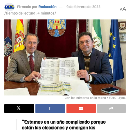
Firmado por
Redacción
9 de febrero de 2023
A
A
/tiempo de lectura: 4 minutos/
Con los números en la mano / FOTO: Ayto.
“Estamos en un año complicado porque
están las elecciones y emergen las