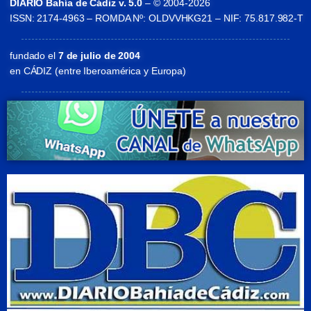
DIARIO Bahía de Cádiz v. 5.0
– © 2004-2026
ISSN: 2174-4963 – ROMDA Nº: OLDVVHKG21 – NIF: 75.817.982-T
fundado el
7 de julio de 2004
en CÁDIZ (entre Iberoamérica y Europa)