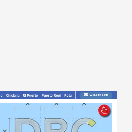
do
Chiclana
El Puerto
Puerto Real
Rota
WHATSAPP