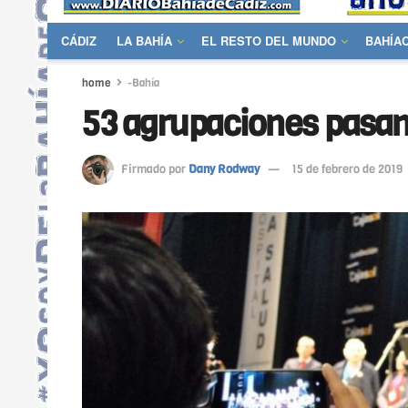
CÁDIZ
LA BAHÍA
EL RESTO DEL MUNDO
BAHÍA
home
-Bahía
53 agrupaciones pasan 
Firmado por
Dany Rodway
15 de febrero de 2019