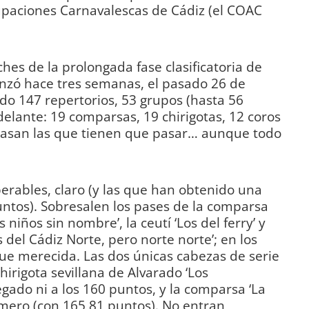
upaciones Carnavalescas de Cádiz (el COAC
ches de la prolongada fase clasificatoria de
nzó hace tres semanas, el pasado 26 de
do 147 repertorios, 53 grupos (hasta 56
delante: 19 comparsas, 19 chirigotas, 12 coros
, pasan las que tienen que pasar… aunque todo
sperables, claro (y las que han obtenido una
tos). Sobresalen los pases de la comparsa
 niños sin nombre’, la ceutí ‘Los del ferry’ y
s del Cádiz Norte, pero norte norte’; en los
 que merecida. Las dos únicas cabezas de serie
irigota sevillana de Alvarado ‘Los
gado ni a los 160 puntos, y la comparsa ‘La
Romero (con 165,81 puntos). No entran