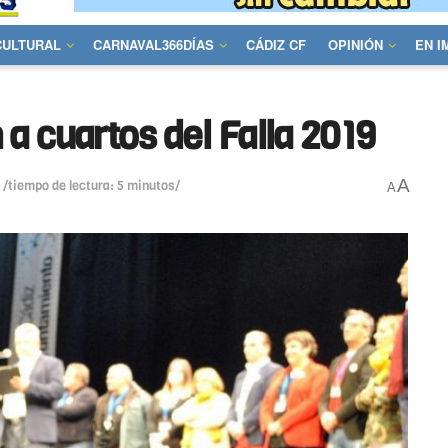
CULTURAL
CARNAVAL366DÍAS
CÁDIZ CF
OPINIÓN
EN 
a cuartos del Falla 2019
A
/tiempo de lectura: 5 minutos/
A