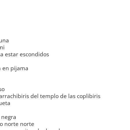
 una
mi
ra estar escondidos
a en pijama
so
rachibiris del templo de las coplibiris
ueta
a negra
o norte norte