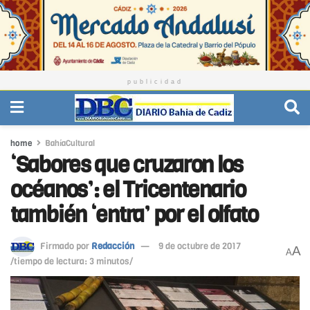
publicidad
home
BahíaCultural
‘Sabores que cruzaron los
océanos’: el Tricentenario
también ‘entra’ por el olfato
Firmado por
Redacción
9 de octubre de 2017
A
A
/tiempo de lectura: 3 minutos/