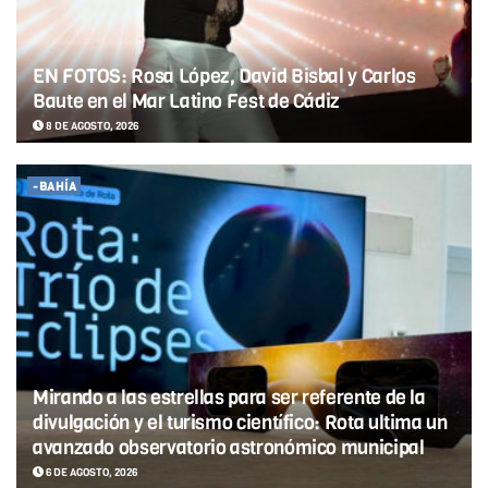
EN FOTOS: Rosa López, David Bisbal y Carlos
Baute en el Mar Latino Fest de Cádiz
8 DE AGOSTO, 2026
-BAHÍA
Mirando a las estrellas para ser referente de la
divulgación y el turismo científico: Rota ultima un
avanzado observatorio astronómico municipal
6 DE AGOSTO, 2026