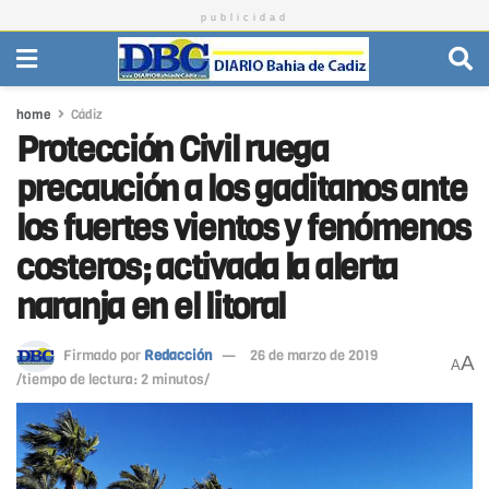
publicidad
home
Cádiz
Protección Civil ruega
precaución a los gaditanos ante
los fuertes vientos y fenómenos
costeros; activada la alerta
naranja en el litoral
Firmado por
Redacción
26 de marzo de 2019
A
A
/tiempo de lectura: 2 minutos/