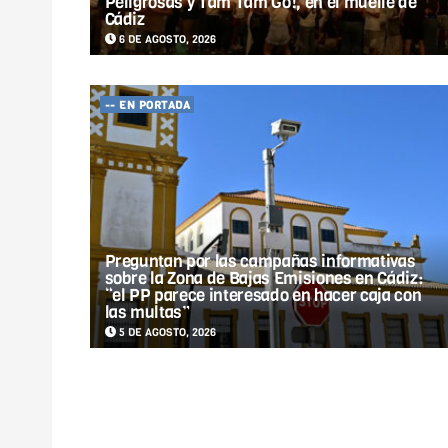
Peligrosas y Tam Tam Go!, en el muelle de
Cádiz
6 DE AGOSTO, 2026
-- EN PORTADA
Preguntan por las campañas informativas
sobre la Zona de Bajas Emisiones en Cádiz:
“el PP parece interesado en hacer caja con
las multas”
5 DE AGOSTO, 2026