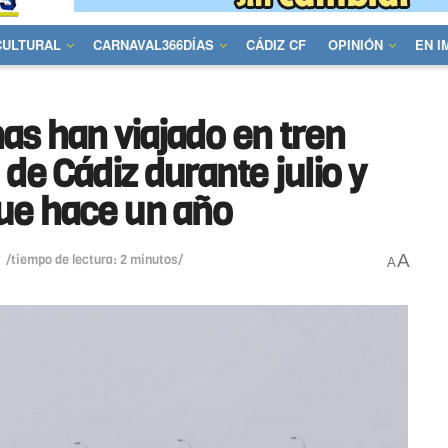
CULTURAL
CARNAVAL366DÍAS
CÁDIZ CF
OPINIÓN
EN 
as han viajado en tren
 de Cádiz durante julio y
ue hace un año
A
/tiempo de lectura: 2 minutos/
A