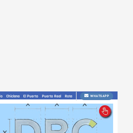
do
Chiclana
El Puerto
Puerto Real
Rota
WHATSAPP