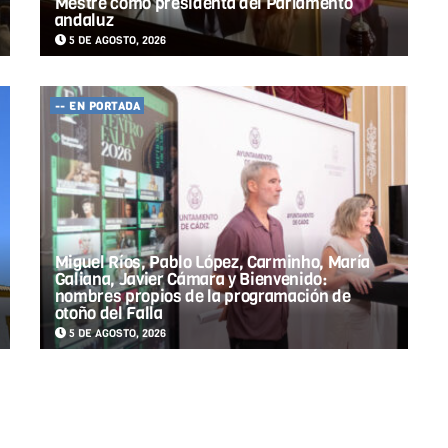
Mestre como presidenta del Parlamento
andaluz
5 DE AGOSTO, 2026
-- EN PORTADA
Miguel Ríos, Pablo López, Carminho, María
Galiana, Javier Cámara y Bienvenido:
nombres propios de la programación de
otoño del Falla
5 DE AGOSTO, 2026