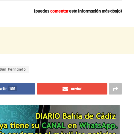
(puedes
comentar
esta información más abajo)
San Fernando
rtir
186
enviar