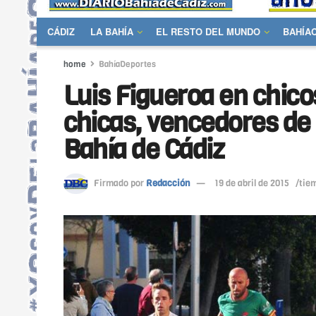
CÁDIZ
LA BAHÍA
EL RESTO DEL MUNDO
BAHÍA
home
BahíaDeportes
Luis Figueroa en chic
chicas, vencedores de
Bahía de Cádiz
Firmado por
Redacción
19 de abril de 2015
/tiem