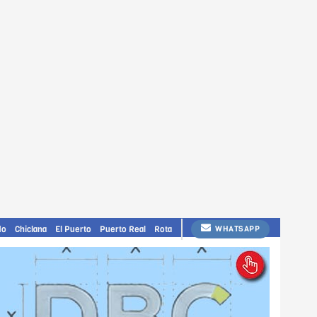
do
Chiclana
El Puerto
Puerto Real
Rota
WHATSAPP