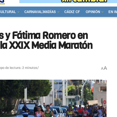
CULTURAL
CARNAVAL366DÍAS
CÁDIZ CF
OPINIÓN
EN 
os y Fátima Romero en
 la XXIX Media Maratón
A
po de lectura: 2 minutos/
A