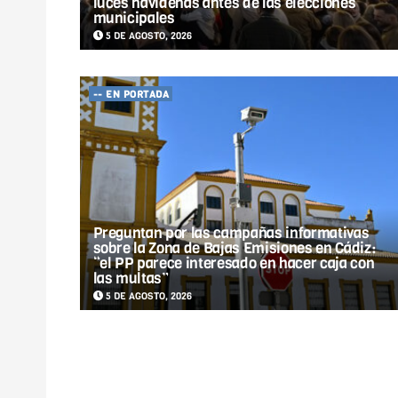
luces navideñas antes de las elecciones
municipales
5 DE AGOSTO, 2026
-- EN PORTADA
Preguntan por las campañas informativas
sobre la Zona de Bajas Emisiones en Cádiz:
“el PP parece interesado en hacer caja con
las multas”
5 DE AGOSTO, 2026