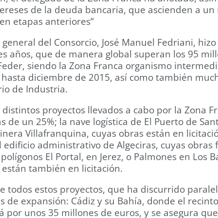
intereses de la deuda bancaria, que ascienden a u
 en etapas anteriores”
r general del Consorcio, José Manuel Fedriani, hiz
es años, que de manera global superan los 95 mil
 Feder, siendo la Zona Franca organismo intermed
n hasta diciembre de 2015, así como también muc
io de Industria.
 distintos proyectos llevados a cabo por la Zona Fr
s de un 25%; la nave logística de El Puerto de San
inera Villafranquina, cuyas obras están en licitació
edificio administrativo de Algeciras, cuyas obras f
polígonos El Portal, en Jerez, o Palmones en Los Ba
 están también en licitación.
te todos estos proyectos, que ha discurrido parale
s de expansión: Cádiz y su Bahía, donde el recinto
irá por unos 35 millones de euros, y se asegura qu