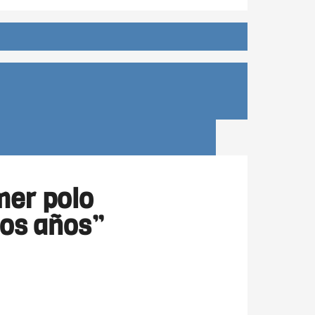
mer polo
mos años”