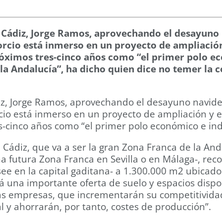
e Cádiz, Jorge Ramos, aprovechando el desayuno 
rcio está inmerso en un proyecto de ampliació
 próximos tres-cinco años como “el primer polo ec
e la Andalucía”, ha dicho quien dice no temer la
z, Jorge Ramos, aprovechando el desayuno navideñ
io está inmerso en un proyecto de ampliación y e
es-cinco años como “el primer polo económico e indu
e Cádiz, que va a ser la gran Zona Franca de la An
 futura Zona Franca en Sevilla o en Málaga-, rec
e en la capital gaditana- a 1.300.000 m2 ubicado
rá una importante oferta de suelo y espacios dispon
 empresas, que incrementarán su competitividad 
al y ahorrarán, por tanto, costes de producción”.