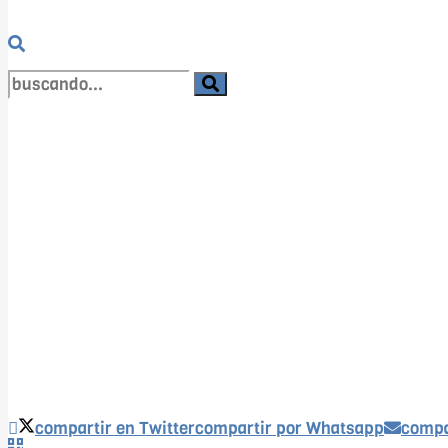
no encontramos resultados coincidentes
Ver todos los resultados
compartir en Twitter
compartir por Whatsapp
compa