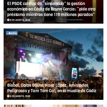
El PSOE califica de “sinsentido” la gestión
económica en Cádiz de Bruno García: “pide otro
préstamo mientras tiene 119 millones parados”
6 DE AGOSTO, 2026
-BAHÍA
Bisbal, Calos Baute, Rosa López, Amistades
Peligrosas y Tam Tam Go!, en el muelle de Cádiz
6 DE AGOSTO, 2026