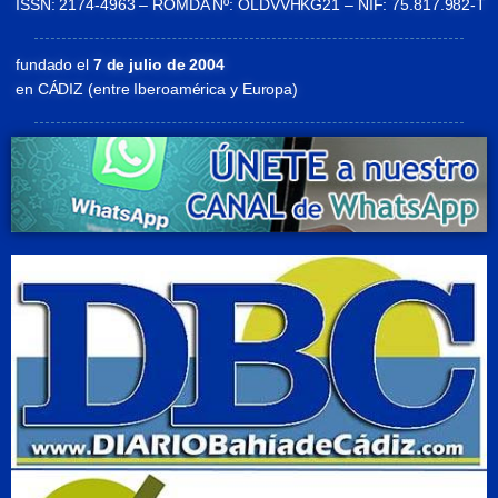
ISSN: 2174-4963 – ROMDA Nº: OLDVVHKG21 – NIF: 75.817.982-T
fundado el
7 de julio de 2004
en CÁDIZ (entre Iberoamérica y Europa)