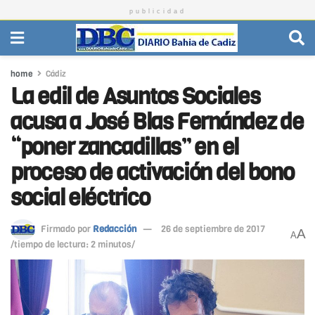
publicidad
home
Cádiz
La edil de Asuntos Sociales
acusa a José Blas Fernández de
“poner zancadillas” en el
proceso de activación del bono
social eléctrico
Firmado por
Redacción
26 de septiembre de 2017
A
A
/tiempo de lectura: 2 minutos/