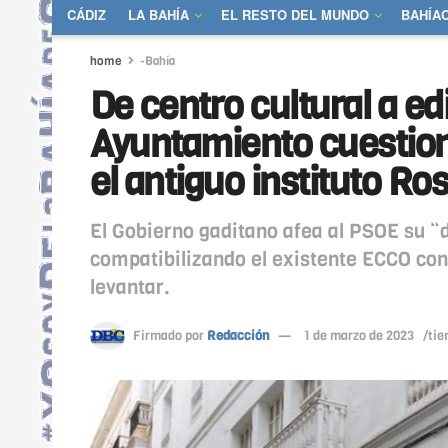
CÁDIZ
LA BAHÍA
EL RESTO DEL MUNDO
BAHÍA
home
-Bahía
De centro cultural a edi
Ayuntamiento cuestion
el antiguo instituto Ro
El Gobierno gaditano afea al PSOE su “
compatibilizando el existente ECCO con 
levantar.
Firmado por
Redacción
1 de marzo de 2023
/tie