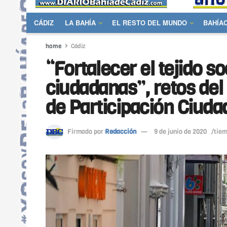
CÁDIZ
LA BAHÍA
EL RESTO DEL MUNDO
BAHÍA
home
Cádiz
“Fortalecer el tejido so
ciudadanas”, retos del 
de Participación Ciuda
Firmado por
Redacción
9 de junio de 2020
/tiem