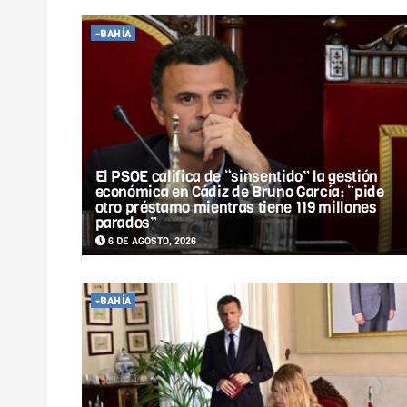
-BAHÍA
El PSOE califica de “sinsentido” la gestión
económica en Cádiz de Bruno García: “pide
otro préstamo mientras tiene 119 millones
parados”
6 DE AGOSTO, 2026
-BAHÍA