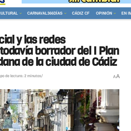
CULTURAL
CARNAVAL366DÍAS
CÁDIZ CF
OPINIÓN
EN 
cial y las redes
todavía borrador del I Plan
dana de la ciudad de Cádiz
A
po de lectura: 2 minutos/
A