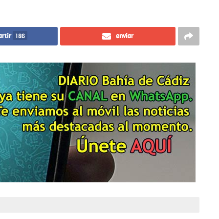
rtir
186
enviar