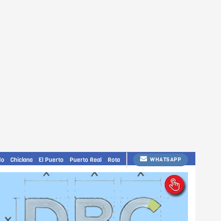
do
Chiclana
El Puerto
Puerto Real
Rota
WHATSAPP