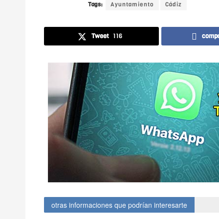
Tags:
Ayuntamiento
Cádiz
Tweet
116
compa
otras informaciones que podrían interesarte