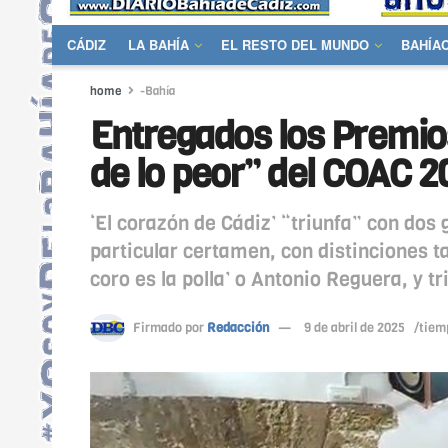
CÁDIZ
LA BAHÍA
EL RESTO DEL MUNDO
BAHÍA
home
-Bahía
Entregados los Premios
de lo peor” del COAC 2
‘El corazón de Cádiz’ “triunfa” con dos
particular certamen, con distinciones ta
coro es la polla’ o Antonio Reguera, y t
Firmado por
Redacción
9 de abril de 2025
/tiem