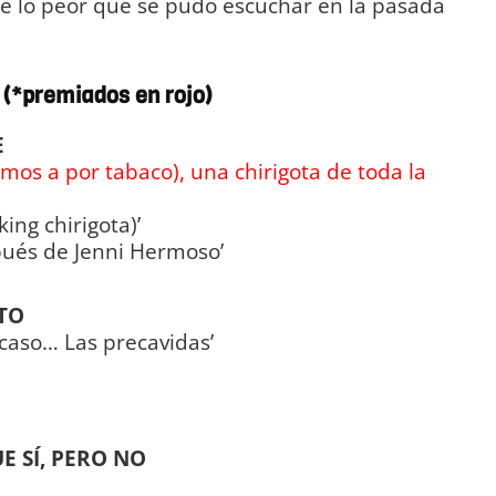
de lo peor que se pudo escuchar en la pasada
*premiados en rojo)
E
imos a por tabaco), una chirigota de toda la
ing chirigota)’
pués de Jenni Hermoso’
TO
 acaso… Las precavidas’
E SÍ, PERO NO