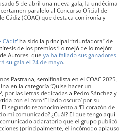
asado 5 de abril una nueva gala, la undécima
 certamen paralelo al Concurso Oficial de
e Cádiz (COAC) que destaca con ironía y
e Cádiz’
ha sido la principal “triunfadora” de
antítesis de los premios ‘Lo mejó de lo mejón’
 de Autores, que
ya ha fallado sus ganadores
rá su gala el 24 de mayo
.
os Pastrana, semifinalista en el COAC 2025,
Una en la categoría ‘Quise hacer un
’, por las letras dedicadas a Pedro Sánchez y
tida con el coro ‘El lado oscuro’ por su
 El segundo reconocimiento a ‘El corazón de
eído mi comunicado? ¿Cuál? El que tengo aquí
l comunicado aclaratorio que el grupo publicó
acciones (principalmente, el incómodo aplauso