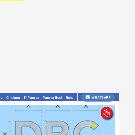
do
Chiclana
El Puerto
Puerto Real
Rota
WHATSAPP