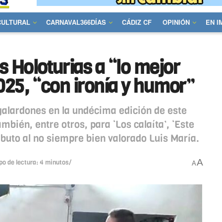
CULTURAL
CARNAVAL366DÍAS
CÁDIZ CF
OPINIÓN
EN 
 Holoturias a “lo mejor
025, “con ironía y humor”
 galardones en la undécima edición de este
mbién, entre otros, para ‘Los calaíta’, ‘Este
ributo al no siempre bien valorado Luis María.
A
po de lectura: 4 minutos/
A